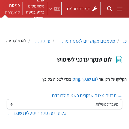
ילוג לתוכן הראשי
כניסה
משתמשים
תמיכה טכנית
הצגה או הסתרה של קלט חיפוש
כרגע בגישת
למערכת
חלון סקירה צדדי
אורחים
כללי
מסמכים מקושרים לאתר המרכז למצוינות בהוראה
פדגוגיה חדשנית
לוגו שנקר עדכני לשימוש
לוגו שנקר עדכני לשימוש
דרישות השלמת קורס
לוגו שנקר.png
הקליקו על הקישור
בכדי לצפות בקובץ.
→ תבנית מצגת שנקרית רשמית להורדה
מעבר לפעילות
גלוסרי פדגוגיה דיגיטלית שנקר ←