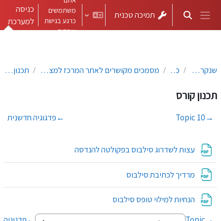
ילוג לתוכן הראשי
כניסה
משתמשים
תמיכה טכנית
הצגה או הסתרה של קלט חיפוש
כרגע בגישת
למערכת
חלון סקירה צדדי
אורחים
שנקר-כללי
כללי
מסמכים מקושרים לאתר המרכז למצוינות בהוראה
תכנון קורס
תכנון קורס
→
Topic 10
←
פדגוגיה חדשנית
קובץ
עצות לשדרוג סילבוס בפקולטה להנדסה
קובץ
מרדיך לכתיבת סילבוס
קובץ
הנחיות למילוי טופס סילבוס
→
Topic
←
פדגוגיה